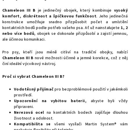
Chameleon III B
je jedinečný obojek, který kombinuje
vysoký
komfort, diskrétnost a špičkovou funkčnost
. Jeho jedinečná
konstrukce umožňuje snadno přizpůsobit počet a umístění
kontaktních bodů podle potřeb vašeho psa. Ať už nainstalujete
1, 2
nebo více bodů
, obojek se dokonale přizpůsobí a zajistí jemnou,
ale účinnou komunikaci.
Pro psy, kteří jsou méně citliví na tradiční obojky, nabízí
Chameleon III B
nové možnosti účinné a jemné korekce, což z něj
činí ideální výcvikový nástroj.
Proč si vybrat Chameleon III B?
Vodotěsný přijímač
pro bezproblémové použití v jakémkoli
prostředí.
Upozornění na vybitou baterii,
abyste byli vždy
připraveni.
Nerezová ocel
na kontaktních bodech zajišťuje dlouhou
životnost a odolnost.
Kompatibilita se
všemi vysílači Martin System® vám