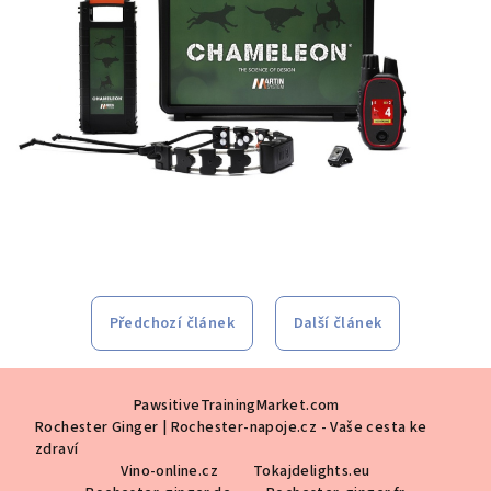
Předchozí článek
Další článek
Z
PawsitiveTrainingMarket.com
á
Rochester Ginger | Rochester-napoje.cz - Vaše cesta ke
p
zdraví
a
Vino-online.cz
Tokajdelights.eu