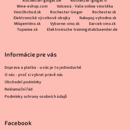
Rochester-ginger.de
Rochester-ginger.fr
t
Wine-eshop.com
Valsesia - Vaše online vinotéka
í
VinoObchod.sk
Rochester Ginger
Rochester.sk
Elektronické výcvikové obojky
Nakupuj-vyhodne.sk
MilujemVino.sk
Vyborne-vino.sk
Darcek-vino.sk
Topwine.sk
Elektronische trainingshalsbaender.de
Informácie pre vás
Doprava a platba - u nás je to jednoduché
O nás - proč si vybrat právě nás
Obchodní podmínky
Reklamační řád
Podmínky ochrany osobních údajů
Facebook