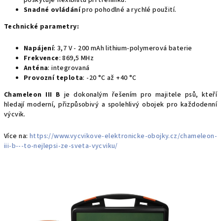
poskytuje flexibilitu při tréninku.
Snadné ovládání
pro pohodlné a rychlé použití.
Technické parametry:
Napájení
: 3,7 V - 200 mAh lithium-polymerová baterie
Frekvence
: 869,5 MHz
Anténa
: integrovaná
Provozní teplota
: -20 °C až +40 °C
Chameleon III B
je dokonalým řešením pro majitele psů, kteří
hledají moderní, přizpůsobivý a spolehlivý obojek pro každodenní
výcvik.
Více na:
https://www.vycvikove-elektronicke-obojky.cz/chameleon-
iii-b---to-nejlepsi-ze-sveta-vycviku/