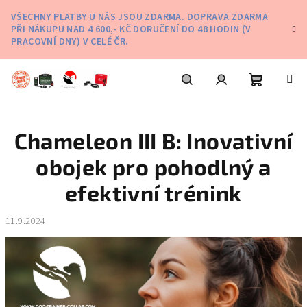
Přejít
VŠECHNY PLATBY U NÁS JSOU ZDARMA. DOPRAVA ZDARMA
na
PŘI NÁKUPU NAD 4 600,- KČ DORUČENÍ DO 48 HODIN (V
obsah
PRACOVNÍ DNY) V CELÉ ČR.
Nákupní
Hledat
Přihlášení
Chameleon III B: Inovativní
košík
obojek pro pohodlný a
efektivní trénink
11.9.2024